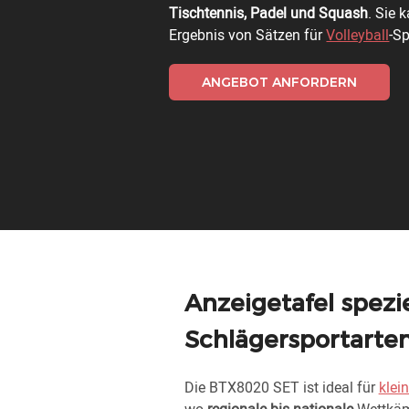
Tischtennis, Padel und Squash
. Sie 
Ergebnis von Sätzen für
Volleyball
-Sp
ANGEBOT ANFORDERN
Anzeigetafel spezie
Schlägersportarte
Die BTX8020 SET ist ideal für
klei