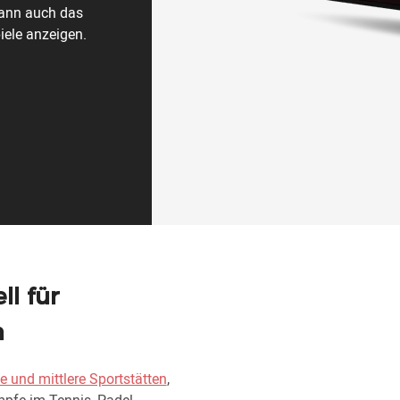
kann auch das
iele anzeigen.
ll für
n
ne und mittlere Sportstätten
,