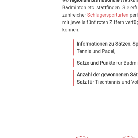
wo
regionale bis nationale
Wettkämp
Badminton etc. stattfinden. Sie erf
zahlreicher
Schlägersportarten
perf
mit jeweils fünf roten Ziffern verf
können:
Informationen zu Sätzen, S
Tennis und Padel,
Sätze und Punkte
für Badmi
Anzahl der gewonnenen Sätz
Satz
für Tischtennis und Vol