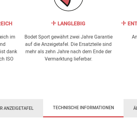
REICH
LANGLEBIG
ENT
eich im
Bodet Sport gewährt zwei Jahre Garantie
An
und
auf die Anzeigetafel. Die Ersatzteile sind
ist dank
mehr als zehn Jahre nach dem Ende der
ch ISO
Vermarktung lieferbar.
TECHNISCHE INFORMATIONEN
ER ANZEIGETAFEL
Ä