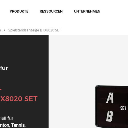
PRODUKTE
RESSOURCEN
UNTERNEHMEN
n
Spielstandsanzeige BTX8020 SET
 für
-
TX8020 SET
ell für
ton, Tennis,