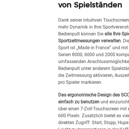
von Spielständen
Dank seiner intuitiven Touchscree
mehr Dynamik in Ihre Sportveransta
Bedienpult können Sie
alle Ihre Sp
Sportzeitmessungen verwalten
. Di
Sport ist „Made in France“ und mit
Serien 8000, 6000 und 2000 kompat
umfassenden Anschlussmöglichkei
Bedienpult unter anderem Spielstä
die Zeitmessung aktivieren, Auszei
pro Spieler markieren.
Das ergonomische Design des SC
einfach zu benutzen
und einzuricht
über einen 7-Zoll-Touchscreen mit 
600 Pixeln. Zusätzlich bietet es vi
direkten Zugriff: Start, Stopp, Hu