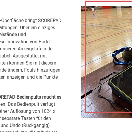
n-Oberfläche bringt SCOREPAD
ltungen. Über ein einziges
ielstände und
ese Innovation von Bodet
 unseren Anzeigetafeln der
ibel. Ausgestattet mit
ten können Sie mit diesem
nde ändern, Fouls hinzufügen,
ten anzeigen und die Punkte
OREPAD-Bedienpults macht es
en. Das Bedienpult verfügt
einer Auflösung von 1024 x
er separate Tasten für den
pe und Undo (Rückgängig).