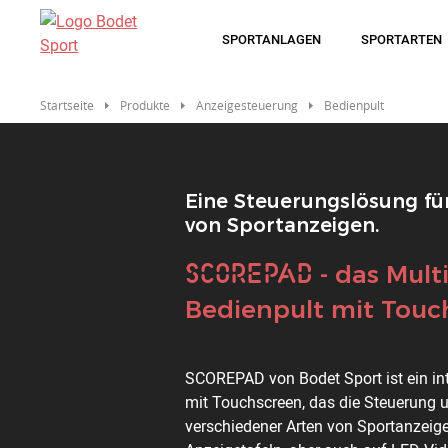
Direkt
zum
SPORTANLAGEN
SPORTARTEN
Inhalt
Startseite
Produkte
Anzeigesteuerung
Bedienpult
Eine Steuerungslösung für
von Sportanzeigen.
SCOREPAD
Titre
- das Mult
Bedienpult mit Touc
Description
SCOREPAD von Bodet Sport ist ein int
mit Touchscreen, das die Steuerung 
verschiedener Arten von Sportanzeig