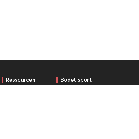
Ressourcen
Bodet sport
Dienstleistungen
Über uns
Referenzen
Kontakt