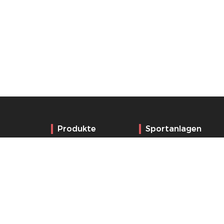
Produkte
Sportanlagen
Sportanzeige
Turnhalle
LED-Videoanzeige
Arena
Anzeigesteuerung
Stadion
Stoppuhren und
Schwimmhalle
Uhren
Eisstadion