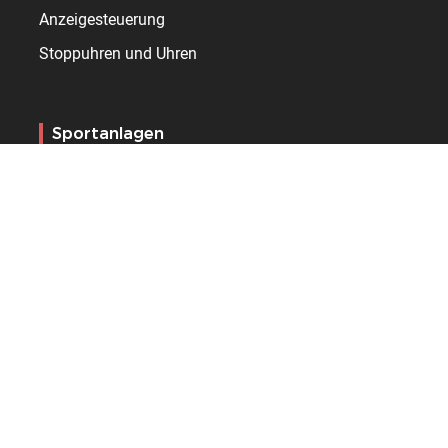
Anzeigesteuerung
Stoppuhren und Uhren
Sportanlagen
Turnhalle
Arena
Stadion
Schwimmhalle
Eisstadion
Ressourcen
Dienstleistungen