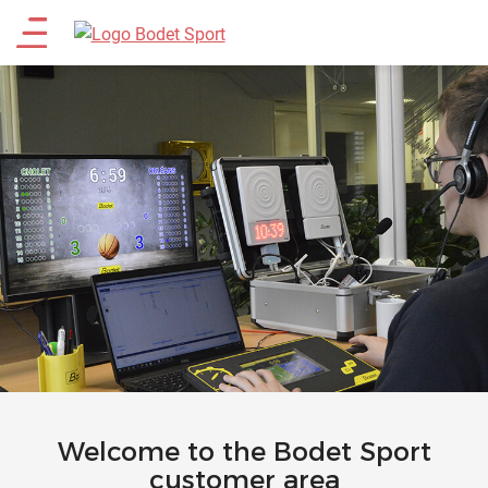
Direkt
Main
zum
Inhalt
menu
Welcome to the Bodet Sport
customer area