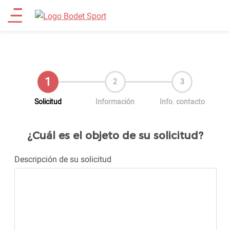
al
Main
contenido
principal
menu
Actual
Solicitud
Información
Info. contacto
¿Cuál es el objeto de su solicitud?
Descripción de su solicitud