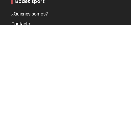
Bodet sport
¿Quiénes somos?
Contacto
Exhiba su pasión por el deporte
Fabricante de marcadores deportivos, soluciones de control
y pantallas de vídeo LED
+33 2 41 29 06 00
1 rue du Général de Gaulle