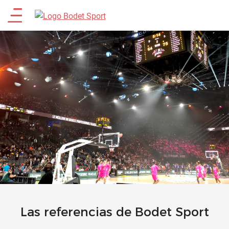
Pasar
Main
al
contenido
menu
principal
Las referencias de Bodet Sport