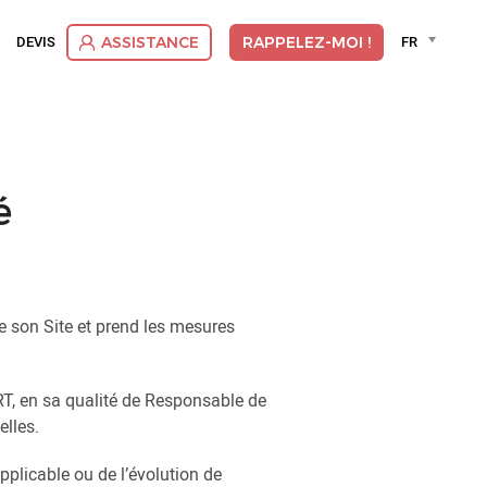
Language
DEVIS
FR
ASSISTANCE
RAPPELEZ-MOI !
selector
Deut
Dutc
Engli
Espa
Franç
é
Itali
Suom
Vlaa
e son Site et prend les mesures
RT, en sa qualité de Responsable de
elles.
pplicable ou de l’évolution de