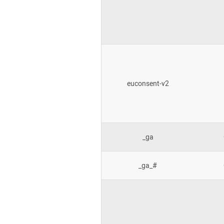
euconsent-v2
_ga
_ga_#