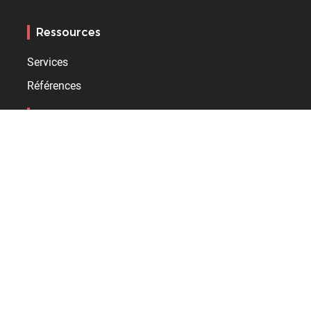
Ressources
Services
Références
Support
Service client
RMA
Extranet distributeurs
Bodet sport
Qui sommes-nous ?
Agences Outre-mer