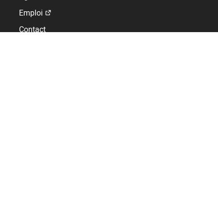
Emploi
Contact
Affichez votre passion du sport
Fabricant de tableaux de scores, solutions de pilotage et
écrans vidéo LED
+33 2 41 29 06 00
1 rue du Général de Gaulle
49340 Trémentines