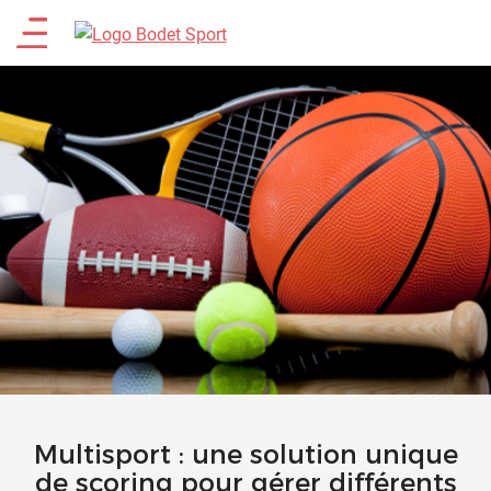
Aller
Main
au
contenu
menu
principal
Multisport : une solution unique
de scoring pour gérer différents