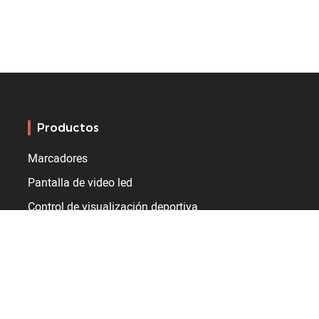
Productos
Marcadores
Pantalla de video led
Control de visualización deportiva
Cronómetro y relojes
Infraestructuras
Gimnasio