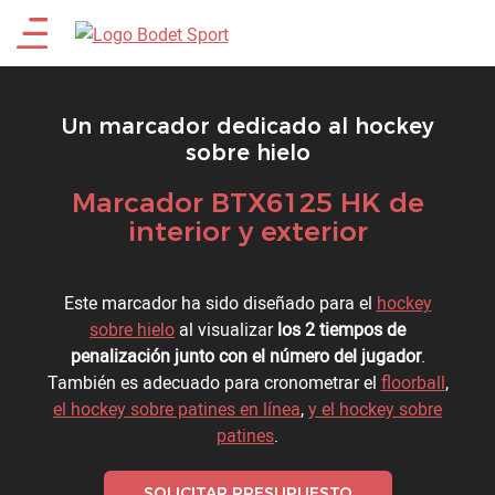
Pasar
Main
al
contenido
menu
principal
Un marcador dedicado al hockey
sobre hielo
Marcador BTX6125 HK de
Titre
interior y exterior
Description
Este marcador ha sido diseñado para el
hockey
sobre hielo
al visualizar
los 2 tiempos de
penalización junto con el número del jugador
.
También es adecuado para cronometrar el
floorball
,
el hockey sobre patines en línea
,
y el hockey sobre
patines
.
SOLICITAR PRESUPUESTO