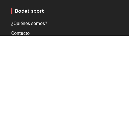
Bodet sport
¿Quiénes somos?
Contacto
Exhiba su pasión por el deporte
Fabricante de marcadores deportivos, soluciones de control
y pantallas de vídeo LED
+33 2 41 29 06 00