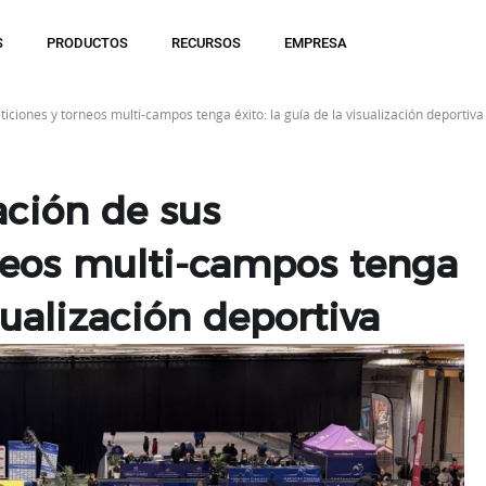
S
PRODUCTOS
RECURSOS
EMPRESA
ciones y torneos multi-campos tenga éxito: la guía de la visualización deportiva
ación de sus
neos multi-campos tenga
isualización deportiva