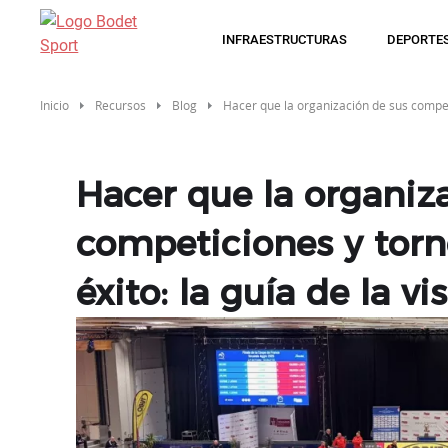
Pasar
al
INFRAESTRUCTURAS
DEPORTE
contenido
principal
Inicio
Recursos
Blog
Hacer que la organización de sus competi
Hacer que la organiz
competiciones y tor
éxito: la guía de la v