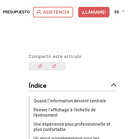
Language
PRESUPUESTO
ES
ASISTENCIA
¡LLÁMAME!
selector
Deut
Dutc
Engli
Espa
Franç
Compartir este artículo
Itali
Suom
Vlaa
Índice
Quand l’information devient centrale
Penser l’affichage à l’échelle de
l’événement
Une expérience plus professionnelle et
plus confortable
Un atout supplémentaire pour les