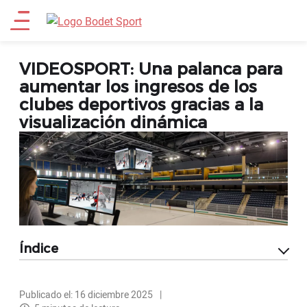
Pasar
Main
al
contenido
menu
principal
VIDEOSPORT: Una palanca para
aumentar los ingresos de los
clubes deportivos gracias a la
visualización dinámica
Índice
Publicado el: 16 diciembre 2025