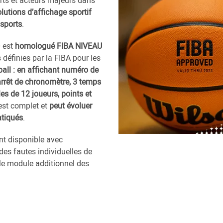
rts et acteurs majeurs dans
lutions d’affichage sportif
sports
.
 est
homologué FIBA NIVEAU
définies par la FIBA pour les
all : en affichant numéro de
arrêt de chronomètre, 3 temps
es de 12 joueurs, points et
est complet et
peut évoluer
atiqués
.
t disponible avec
es fautes individuelles de
e module additionnel des