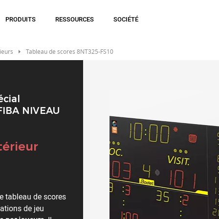
PRODUITS
RESSOURCES
SOCIÉTÉ
ieurs
Tableau de scores 8NT325-FS10
écial
 FIBA NIVEAU
térieur
e tableau de scores
mations de jeu