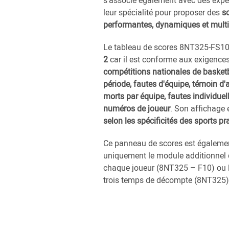
s’associe également avec des expe
leur spécialité pour proposer des
so
performantes, dynamiques et multi
Le tableau de scores 8NT325-FS10
2
car il est conforme aux exigences 
compétitions nationales de basketb
période, fautes d'équipe, témoin d'
morts par équipe, fautes individuell
numéros de joueur
. Son affichage 
selon les spécificités des sports pr
Ce panneau de scores est égalemen
uniquement le module additionnel d
chaque joueur (8NT325 – F10) ou l
trois temps de décompte (8NT325)