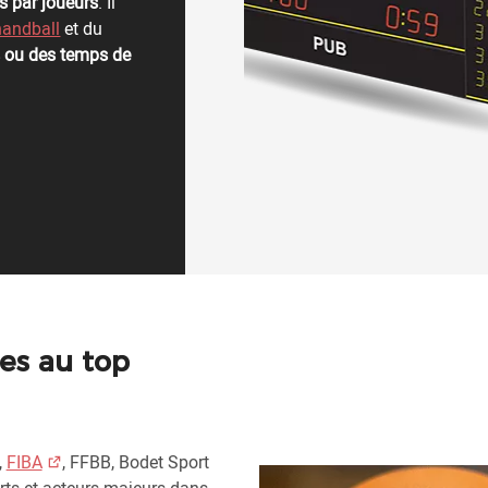
ts par joueurs
. Il
handball
et du
s ou des temps de
es au top
,
FIBA
, FFBB, Bodet Sport