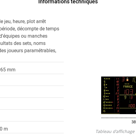
Informations techniques
 jeu, heure, plot arrêt
 période, décompte de temps
s d'équipes ou manches
sultats des sets, noms
es joueurs paramétrables,
P65 mm
0 m
Tableau d'affichage 