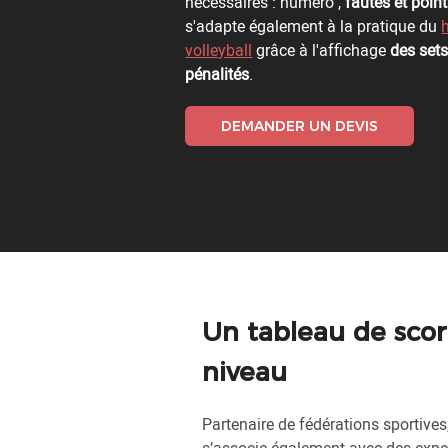
nécessaires : numéro ,
fautes et poin
s'adapte également à la pratique du
volleyball
grâce à l'affichage
des set
pénalités
.
DEMANDER UN DEVIS
Un tableau de scor
niveau
Partenaire de fédérations sportives