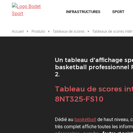
Aller
au
INFRASTRUCTURES
SPORT
contenu
principal
Accueil
Produits
Tableaux de scores
Tableaux de scores intér
Un tableau d'affichage sp
basketball professionnel
2.
Titre
Tableau de scores in
8NT325-FS10
Description
Dédié au
basketball
de haut niveau, c
très complet affiche toutes les infor