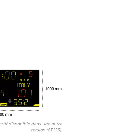
ortif disponible dans une autre
version (8T125).