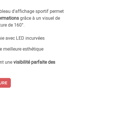
leau d'affichage sportif permet
formations
grâce à un visuel de
ture de 160°.
hie avec LED incurvées
ne meilleure esthétique
ent une
visibilité parfaite des
URE