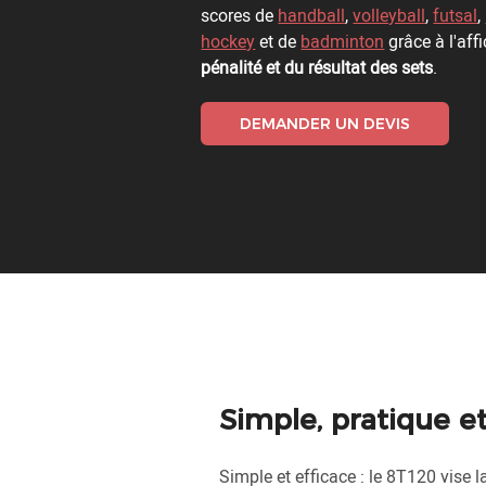
scores de
handball
,
volleyball
,
futsal
,
hockey
et de
badminton
grâce à l'af
pénalité et du résultat des sets
.
DEMANDER UN DEVIS
Simple, pratique et
Simple et efficace : le 8T120 vise 