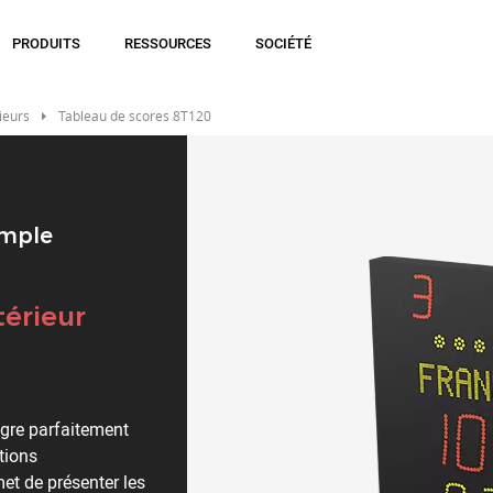
PRODUITS
RESSOURCES
SOCIÉTÉ
ieurs
Tableau de scores 8T120
imple
térieur
ègre parfaitement
tions
met de présenter les