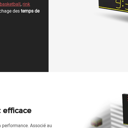
basketball
,
rink
fichage des
temps de
 efficace
la performance. Associé au