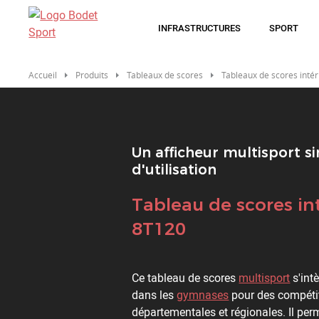
Aller
au
INFRASTRUCTURES
SPORT
contenu
principal
Accueil
Produits
Tableaux de scores
Tableaux de scores intér
Un afficheur multisport s
d'utilisation
Titre
Tableau de scores in
8T120
Description
Ce tableau de scores
multisport
s'int
dans les
gymnases
pour des compéti
départementales et régionales. Il per