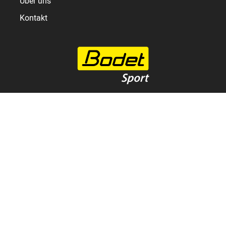
Über uns
Kontakt
Passion für Sport
Hersteller von Sportanzeigetafeln, Steuerungslösungen und
LED-Videowänden.
+33 2 41 29 06 00
1 rue du Général de Gaulle
49340 Trémentines
FRANKREICH