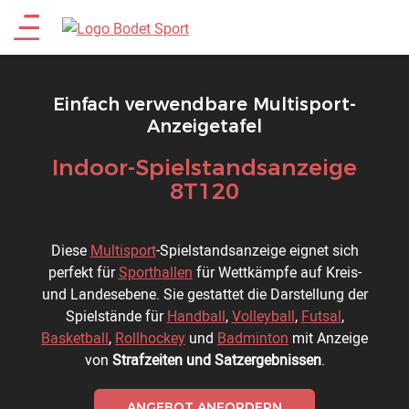
Direkt
Main
zum
Inhalt
menu
Einfach verwendbare Multisport-
Anzeigetafel
Indoor-Spielstandsanzeige
Titre
8T120
Description
Diese
Multisport
-Spielstandsanzeige eignet sich
perfekt für
Sporthallen
für Wettkämpfe auf Kreis-
und Landesebene. Sie gestattet die Darstellung der
Spielstände für
Handball
,
Volleyball
,
Futsal
,
Basketball
,
Rollhockey
und
Badminton
mit Anzeige
von
Strafzeiten und Satzergebnissen
.
ANGEBOT ANFORDERN