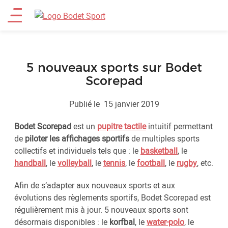
Aller
Main
au
contenu
menu
principal
5 nouveaux sports sur Bodet
Scorepad
Publié le
15 janvier 2019
Bodet Scorepad
est un
pupitre tactile
intuitif permettant
de
piloter les affichages sportifs
de multiples sports
collectifs et individuels tels que : le
basketball
, le
handball
, le
volleyball
, le
tennis
, le
football
, le
rugby
, etc.
Afin de s’adapter aux nouveaux sports et aux
évolutions des règlements sportifs, Bodet Scorepad est
régulièrement mis à jour. 5 nouveaux sports sont
désormais disponibles : le
korfbal
, le
water-polo
, le