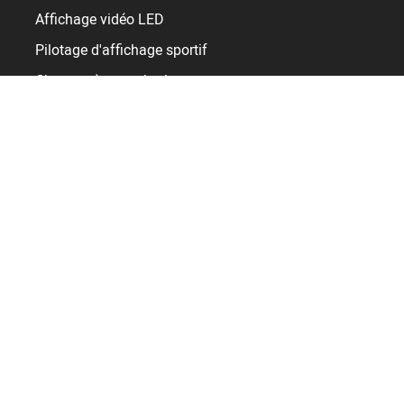
Affichage vidéo LED
Pilotage d'affichage sportif
Chronomètres et horloges
Infrastructures
Gymnase
Arena
Stade / Stadium
Piscine
Patinoire
Ressources