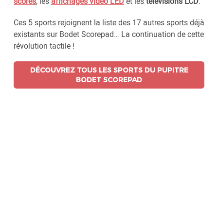
scores
, les
affichages vidéo LED
et les
télévisions LCD
.
Ces 5 sports rejoignent la liste des 17 autres sports déjà
existants sur Bodet Scorepad… La continuation de cette
révolution tactile !
DÉCOUVREZ TOUS LES SPORTS DU PUPITRE
BODET SCOREPAD