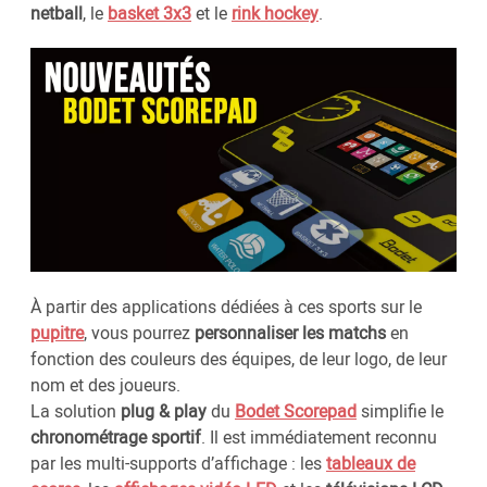
netball
, le
basket 3x3
et le
rink hockey
.
À partir des applications dédiées à ces sports sur le
pupitre
, vous pourrez
personnaliser les matchs
en
fonction des couleurs des équipes, de leur logo, de leur
nom et des joueurs.
La solution
plug & play
du
Bodet Scorepad
simplifie le
chronométrage sportif
. Il est immédiatement reconnu
par les multi-supports d’affichage : les
tableaux de